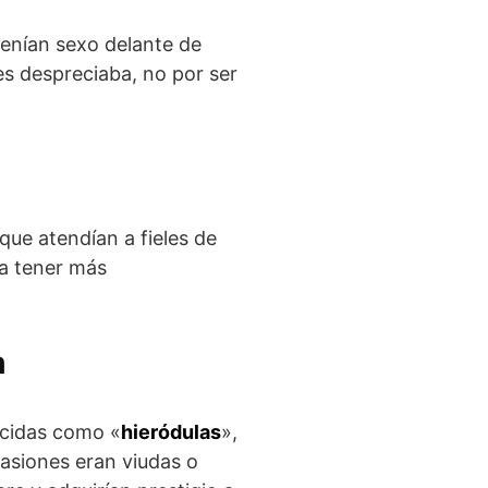
tenían sexo delante de
es despreciaba, no por ser
 que atendían a fieles de
ra tener más
m
ocidas como «
hieródulas
»,
asiones eran viudas o