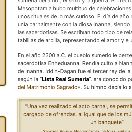
sumeria del amor, el sexo y la guerra. Protect
Mesopotamia hubo multitud de celebraciones
unos rituales de lo más curioso. El día de año 
unía carnalmente con la diosa Inanna, siendo
las sacerdotisas. Se escribían todo tipo de re
tablillas de arcilla, representando el amor y el
En el año 2300 a.C. el pueblo sumerio le perte
sacerdotisa Enheduanna. Rendía culto a Nanna
de Inanna. Iddin-Dagan fue el tercer rey de la 
según la “
Lista Real Sumeria
”, era conocido po
del Matrimonio Sagrado
». Su himno decía lo s
“Una vez realizado el acto carnal, se permi
cargado de ofrendas, al igual que de los mú
un banquete”
Georges Roux – Mesopotamia: historia política,