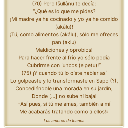
(70) Pero Išullânu te decía:
“¿Qué es lo que me pides?
¡Mi madre ya ha cocinado y yo ya he comido
(akâlu)!
¡Tú, como alimentos (akâlu), sólo me ofreces
pan (aklu)
Maldiciones y oprobios!
Para hacer frente al frío yo sólo podía
Cubrirme con juncos (elpetu)!”
(75) ¡Y cuando tú lo oíste hablar así
Lo golpeaste y lo transformaste en Sapo (?),
Concediéndole una morada en su jardín,
Donde […] no sube ni baja!
-Así pues, si tú me amas, también a mí
Me acabarás tratando como a ellos!»
Los amores de Inanna