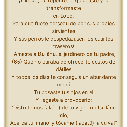
¡Y luego, de repente, lo golpeaste y lo
transformaste
en Lobo,
Para que fuese perseguido por sus propios
sirvientes
Y sus perros le despedazasen los cuartos
traseros!
-Amaste a Išullânu, el jardinero de tu padre,
(65) Que no paraba de ofrecerte cestos de
dátiles
Y todos los días te conseguía un abundante
menú
Tú posaste tus ojos en él
Y llegaste a provocarlo:
“Disfrutemos (akâlu) de tu vigor, oh Išullânu
mío,
Acerca tu ‘mano’ y tócame (lapatû) la vulva!”