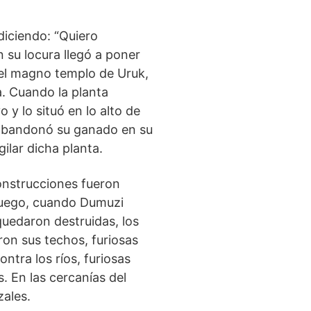
diciendo: “Quiero
n su locura llegó a poner
 el magno templo de Uruk,
a. Cuando la planta
 y lo situó en lo alto de
or abandonó su ganado en su
gilar dicha planta.
construcciones fueron
 fuego, cuando Dumuzi
s quedaron destruidas, los
ron sus techos, furiosas
ntra los ríos, furiosas
. En las cercanías del
zales.