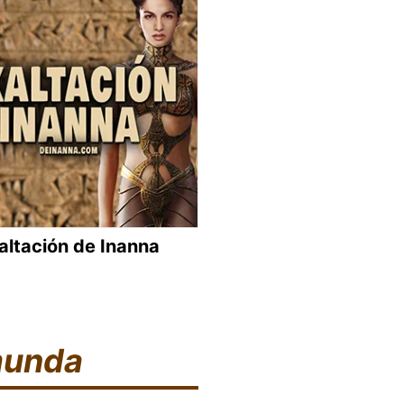
altación de Inanna
unda