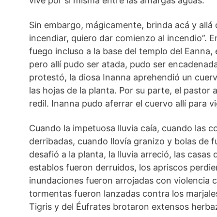
vive por sí misma entre las amargas aguas.
Sin embargo, mágicamente, brinda acá y allá 
incendiar, quiero dar comienzo al incendio”. E
fuego incluso a la base del templo del Eanna,
pero allí pudo ser atada, pudo ser encadenad
protestó, la diosa Inanna aprehendió un cuervo
las hojas de la planta. Por su parte, el past
redil. Inanna pudo aferrar el cuervo allí para vi
Cuando la impetuosa lluvia caía, cuando las 
derribadas, cuando llovía granizo y bolas de
desafió a la planta, la lluvia arreció, las casa
establos fueron derruidos, los apriscos perdie
inundaciones fueron arrojadas con violencia co
tormentas fueron lanzadas contra los marjales
Tigris y del Éufrates brotaron extensos herba