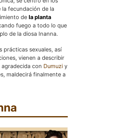
nica, se centró en los
 la fecundación de la
acimiento de
la planta
icando fuego a todo lo que
plo de la diosa Inanna.
as prácticas sexuales, así
iones, vienen a describir
na, agradecida con
Dumuzi
y
s, maldecirá finalmente a
nna