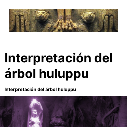
S
a
l
t
a
r
a
l
Interpretación del
c
o
árbol huluppu
n
t
e
Interpretación del árbol huluppu
n
i
d
o